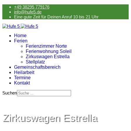
+49 38295 779176
info@hufe5.de
Eine gute Zeit für Deinen Anruf 10 bis 21 Uhr
Home
Ferien
Ferienzimmer Norte
Ferienwohnung Soleil
Zirkuswagen Estrella
Stellplatz
Gemeinschaftsbereich
Heilarbeit
Termine
Kontakt
Suchen
Zirkuswagen Estrella