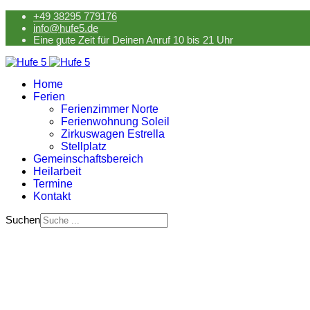
+49 38295 779176
info@hufe5.de
Eine gute Zeit für Deinen Anruf 10 bis 21 Uhr
Home
Ferien
Ferienzimmer Norte
Ferienwohnung Soleil
Zirkuswagen Estrella
Stellplatz
Gemeinschaftsbereich
Heilarbeit
Termine
Kontakt
Suchen