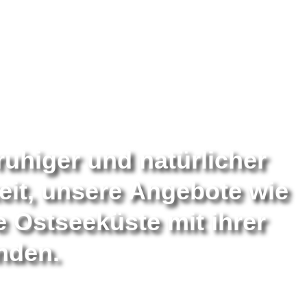
ruhiger und natürlicher
eit, unsere Angebote wie
 Ostseeküste mit ihrer
unden.