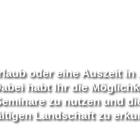
rlaub oder eine Auszeit in 
bei habt Ihr die Möglichk
Seminare zu nutzen und die
ältigen Landschaft zu erk