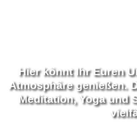
Hier könnt Ihr Euren U
Atmosphäre genießen. Da
Meditation, Yoga und 
vielf